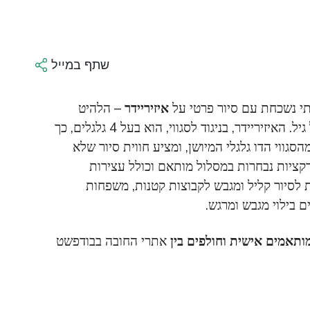
שתף במייל
י נשכחת עם סיור פרטי על
איזיריידר
– הלהיט
העולמי לסיורי הכרת העיר שמתאים כמעט לכל גיל. האיזיריידר, בניגוד לסגווי, הוא בעל 4 גלגלים, כך
גווי הדו גלגלי המיושן, ומציע חווית סיור שלא
רקציות נבחרות במסלול מותאם וכולל עצירות
 לסיור קליל ומגבש לקבוצות קטנות, משפחות
 בילוי מגבש ומרגש.
ותאמים אישית וחולפים בין
אתרי החובה בבודפשט