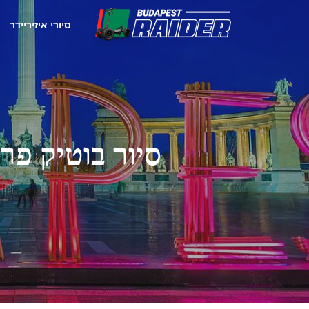
סיורי איזיריידר
סיור בוטיק פר