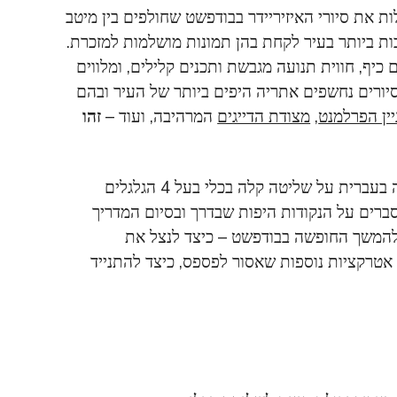
ת את סיורי האיזיריידר בבודפשט שחולפים בין מיטב
ת ביותר בעיר לקחת בהן תמונות מושלמות למזכרת.
 כיף, חווית תנועה מגבשת ותכנים קלילים, ומלווים
ורים נחשפים אתריה היפים ביותר של העיר ובהם
יין הפרלמנט
,
מצודת הדייגים
המרהיבה, ועוד –
זהו
כל סיורי האיזיריידר בבודפשט מתחילים בהדרכה בעברית על שליטה קלה בכלי בעל 4 הגלגלים
סברים על הנקודות היפות שבדרך ובסיום המדריך
 להמשך החופשה בבודפשט – כיצד לנצל את
אטרקציות נוספות שאסור לפספס, כיצד להתנייד