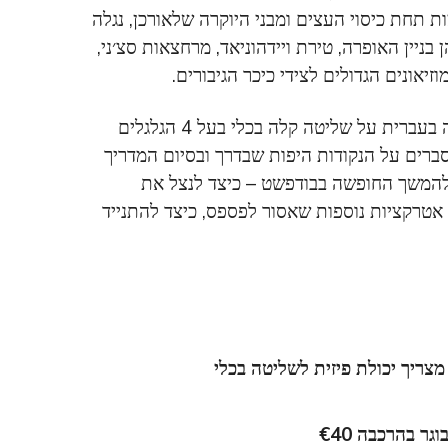
 תחת כיסוי העצים ומבני היוקרה שלאורכן, נגלה
יין האופרה, טירת ויידהוניאד, מרחצאות סצ׳ני,
מוזיאונים הגדולים לצידי כיכר הגיבורים.
כל סיורי האיזיריידר בבודפשט מתחילים בהדרכה בעברית על שליטה קלה בכלי בעל 4 הגלגלים
סברים על הנקודות היפות שבדרך ובסיום המדריך
 להמשך החופשה בבודפשט – כיצד לנצל את
אטרקציות נוספות שאסור לפספס, כיצד להתנייד