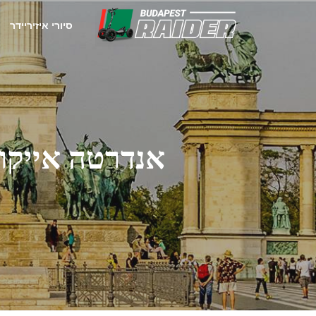
סיורי איזיריידר
אנדרטה אייקונ