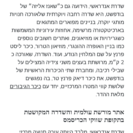
שדרת אנדראשי, הידועה גם כ״שאנז אליזה״ של
בודפשט, היא שדרה רחבה ויוקרתית שלאורכה חנויות
מותגי יוקרה, בניינים מפוארים המתגאים
בארכיטקטורה מרשימה, אחוזות עירוניות המשמשות
כשגרירויות או מוזיאונים, ואתרים חשובים נוספים
כמו בניין האופרה ההונגרי, מוזיאון הטרור, כיכר ליסט
פרנץ על שם המלחין הנודע, ועוד. השדרה, שאורכה כ
2 ק״מ, מרושתת בעצים משני צידיה המצילים על
שבילי רכיבה, ומחברת שתי הכיכרות הראשיות של
בודפשט, את כיכר דיאק פרנץ טר, בה נפגשים
שלושת קווי המטרו המרכזיים, יחד עם
כיכר הגיבורים
מלאת ההדר.
אתר מורשת עולמית והשדרה המקושטת
בתקופת שווקי הכריסמס
שדרת אנדראשי, מלבד היותה עורק תנועה מרכזי,