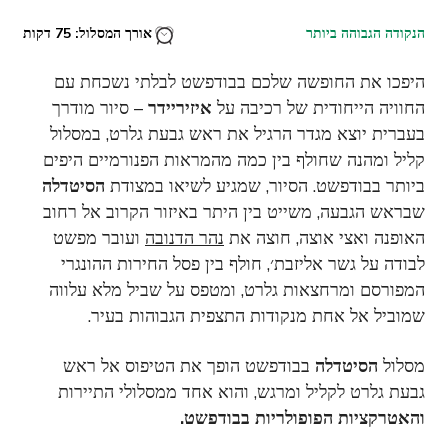
הנקודה הגבוהה ביותר
אורך המסלול: 75 דקות
היפכו את החופשה שלכם בבודפשט לבלתי נשכחת עם
החוויה הייחודית של רכיבה על
איזיריידר
– סיור מודרך
בעברית יוצא מגדר הרגיל את ראש גבעת גלרט, במסלול
קליל ומהנה שחולף בין כמה מהמראות הפנורמיים היפים
ביותר בבודפשט. הסיור, שמגיע לשיאו במצודת
הסיטדלה
שבראש הגבעה, משייט בין היתר באיזור הקרוב אל רחוב
האופנה ואצי אוצה, חוצה את
נהר הדנובה
ועובר מפשט
לבודה על גשר אליזבת׳, חולף בין פסל החירות ההונגרי
המפורסם ומרחצאות גלרט, ומטפס על שביל מלא עלווה
שמוביל אל אחת מנקודות התצפית הגבוהות בעיר.
מסלול
הסיטדלה
בבודפשט הופך את הטיפוס אל ראש
גבעת גלרט לקליל ומרגש, והוא אחד ממסלולי התיירות
והאטרקציות הפופולריות בבודפשט.