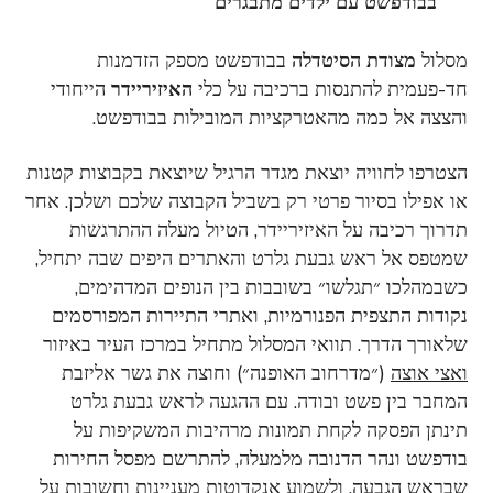
בבודפשט עם ילדים מתבגרים
מסלול
מצודת הסיטדלה
בבודפשט מספק הזדמנות
חד-פעמית להתנסות ברכיבה על כלי
האיזיריידר
הייחודי
והצצה אל כמה מהאטרקציות המובילות בבודפשט.
הצטרפו לחוויה יוצאת מגדר הרגיל שיוצאת בקבוצות קטנות
או אפילו בסיור פרטי רק בשביל הקבוצה שלכם ושלכן. אחר
תדרוך רכיבה על האיזיריידר, הטיול מעלה ההתרגשות
שמטפס אל ראש גבעת גלרט והאתרים היפים שבה יתחיל,
כשבמהלכו ״תגלשו״ בשובבות בין הנופים המדהימים,
נקודות התצפית הפנורמיות, ואתרי התיירות המפורסמים
שלאורך הדרך. תוואי המסלול מתחיל במרכז העיר באיזור
ואצי אוצה
(״מדרחוב האופנה״) וחוצה את גשר אליזבת
המחבר בין פשט ובודה. עם ההגעה לראש גבעת גלרט
תינתן הפסקה לקחת תמונות מרהיבות המשקיפות על
בודפשט ונהר הדנובה מלמעלה, להתרשם מפסל החירות
שבראש הגבעה, ולשמוע אנקדוטות מעניינות וחשובות על