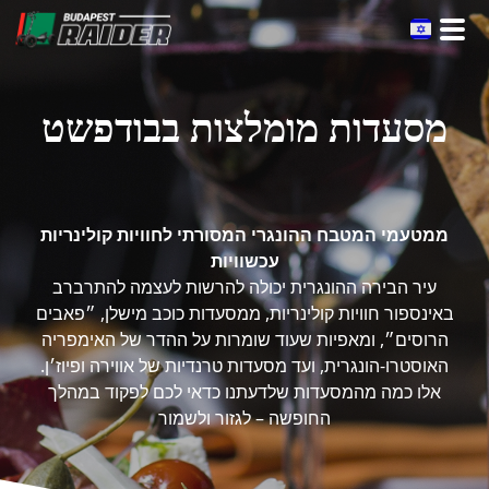
Skip
to
the
content
מסעדות מומלצות בבודפשט
ממטעמי המטבח ההונגרי המסורתי לחוויות קולינריות
עכשוויות
עיר הבירה ההונגרית יכולה להרשות לעצמה להתרברב
באינספור חוויות קולינריות, ממסעדות כוכב מישלן, ״פאבים
הרוסים״, ומאפיות שעוד שומרות על ההדר של האימפריה
האוסטרו-הונגרית, ועד מסעדות טרנדיות של אווירה ופיוז׳ן.
אלו כמה מהמסעדות שלדעתנו כדאי לכם לפקוד במהלך
החופשה – לגזור ולשמור