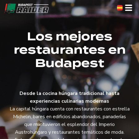
Skip
to
the
content
Los mejores
restaurantes en
Budapest
Desde la cocina húngara tradicional hasta
experiencias culinarias modernas
La capital húngara cuenta con restaurantes con estrella
Michelin, bares en edificios abandonados, panaderías
que mantuvieron el esplendor del Imperio
Austrohúngaro y restaurantes temáticos de moda.